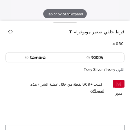
Tap or pinch to expand
قرط حلقي صغير مونوغرام T
‎ ⃁ ⁦930⁩ ‎
اللون
Tory Silver / Ivory
اكسب +
809
نقطة من خلال عملية الشراء هذه.
انضم الآن
ميوز