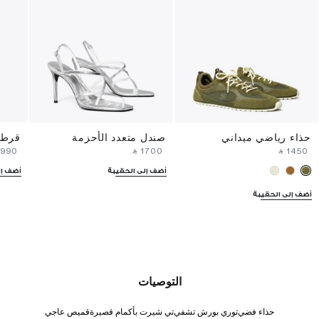
حذاء رياضي ميداني
صندل متعدد الأحزمة
قرط 
⁦1990⁩ ‎
‎ ⃁ ⁦1700⁩ ‎
‎ ⃁ ⁦1450⁩ ‎
أضف إلى الحقيبة
أضف إل
أضف إلى الحقيبة
التوصيات
حذاء فضي
توري بورش تشفي
تي شيرت بأكمام قصيرة
قميص عاجي