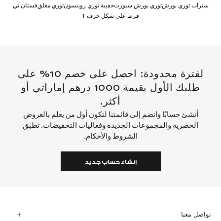
سترات توري بورش
توري بورش سبورت
حقيبة توري روبنسون
توري مغلق
فستان تي
قرط على شكل حرف T
لفترة محدودة: احصل على خصم 10% على
طلبك الأول بقيمة 1000 درهم إماراتي أو
أكثر.
أنشئ حسابًا وانضم إلى قائمتنا لتكون أول من يعلم بالعروض
الحصرية والمجموعات الجديدة وفعاليات التخفيضات. تطبق
الشروط والأحكام.
إنشاء حساب جديد
تواصل معنا