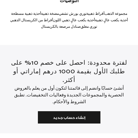
التوصيات
مجموعة الذهب
أقراط ذهبية
توري بورش تشفي
مضخة ذهبية
أحذية ذهبية مسطحة
أحذية بكعب عالٍ ذهبية
أحذية بكعب عالٍ ذهبي اللون
أقراط من الكريستال الذهبي
توري مغلق
صنادل مرصعة بالكريستال
لفترة محدودة: احصل على خصم 10% على
طلبك الأول بقيمة 1000 درهم إماراتي أو
أكثر.
أنشئ حسابًا وانضم إلى قائمتنا لتكون أول من يعلم بالعروض
الحصرية والمجموعات الجديدة وفعاليات التخفيضات. تطبق
الشروط والأحكام.
إنشاء حساب جديد