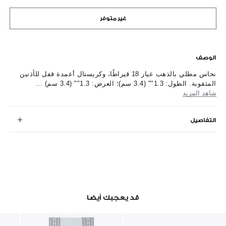
غير متوفر
الوصف
نحاس مطلي بالذهب عيار 18 قيراطًا، وكريستال أعمدة قفل للأذنين
المثقوبة. الطول: 1.3"" (3.4 سم)؛ العرض: 1.3"" (3.4 سم) ...
شاهد المزيد
التفاصيل
قد يعجبك أيضا