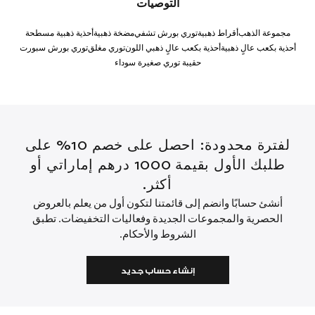
التوصيات
مجموعة الذهب
أقراط ذهبية
توري بورش تشفي
مضخة ذهبية
أحذية ذهبية مسطحة
أحذية بكعب عالٍ ذهبية
أحذية بكعب عالٍ ذهبي اللون
توري مغلق
توري بورش سبورت
حقيبة توري صغيرة سوداء
لفترة محدودة: احصل على خصم 10% على
طلبك الأول بقيمة 1000 درهم إماراتي أو
أكثر.
أنشئ حسابًا وانضم إلى قائمتنا لتكون أول من يعلم بالعروض
الحصرية والمجموعات الجديدة وفعاليات التخفيضات. تطبق
الشروط والأحكام.
إنشاء حساب جديد