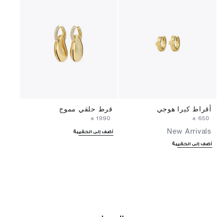
أقراط كيرا هوجي
قرط حلقي مموج
‎ ⃁ ⁦1990⁩ ‎
‎ ⃁ ⁦650⁩ ‎
New Arrivals
أضف إلى الحقيبة
أضف إلى الحقيبة