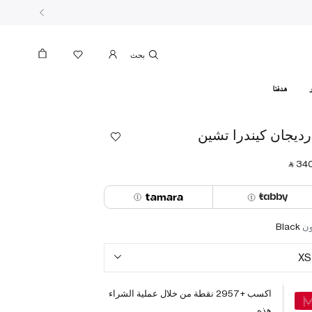
بحث
هدفنا
رديجان كيندرا تشين
‎ ⃁ ⁦340
ون
Black
XS
اكسب +
2957
نقطة من خلال عملية الشراء
هذه.