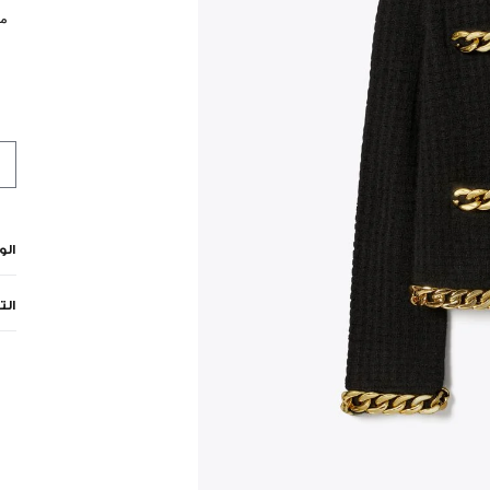
مي
ال
الت