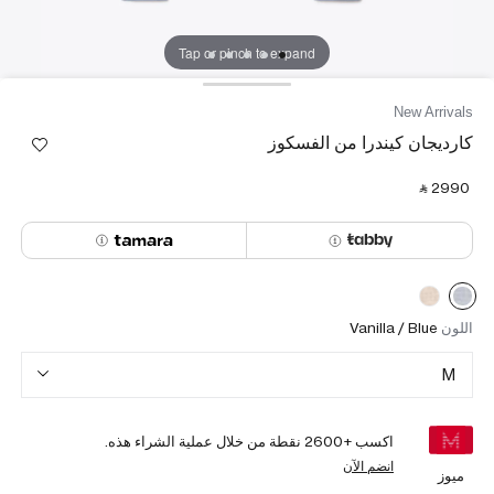
Tap or pinch to expand
New Arrivals
كارديجان كيندرا من الفسكوز
‎ ⃁ ⁦2990⁩ ‎
اللون
Vanilla / Blue
M
اكسب +
2600
نقطة من خلال عملية الشراء هذه.
انضم الآن
ميوز