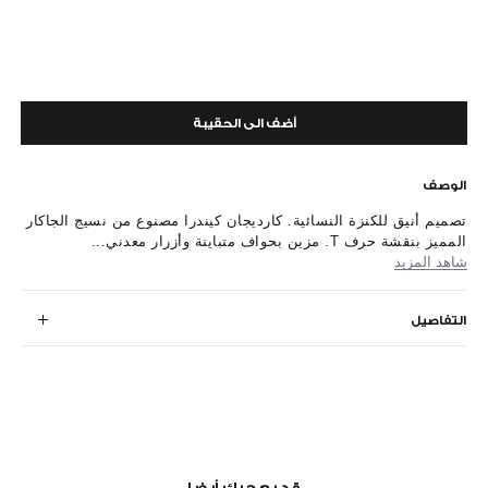
أضف الى الحقيبة
الوصف
تصميم أنيق للكنزة النسائية. كارديجان كيندرا مصنوع من نسيج الجاكار
المميز بنقشة حرف T. مزين بحواف متباينة وأزرار معدني...
شاهد المزيد
التفاصيل
قد يعجبك أيضا