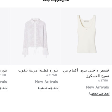
قميص داخلي بدون أكمام من
بلوزة قطنية مزينة بثقوب
تنورة
4100⁩ ‎
‎ ⃁ ⁦2750⁩ ‎
نسيج الفسكوز
‎ ⃁ ⁦1750⁩ ‎
vals
New Arrivals
New Arrivals
أضف إلى الحقيبة
أضف إل
أضف إلى الحقيبة