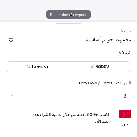
Tap or pinch to expand
جديدنا
مجموعة خواتم أساسية
‎ ⃁ ⁦930⁩ ‎
اللون
Tory Gold / Tory Silver
8
اكسب +
809
نقطة من خلال عملية الشراء هذه.
انضم الآن
ميوز