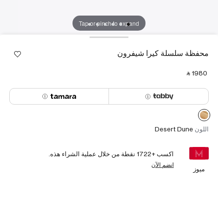
Tap or pinch to expand
محفظة سلسلة كيرا شيفرون
‎ ⃁ ⁦1980⁩ ‎
اللون
Desert Dune
اكسب +
1722
نقطة من خلال عملية الشراء هذه.
انضم الآن
ميوز