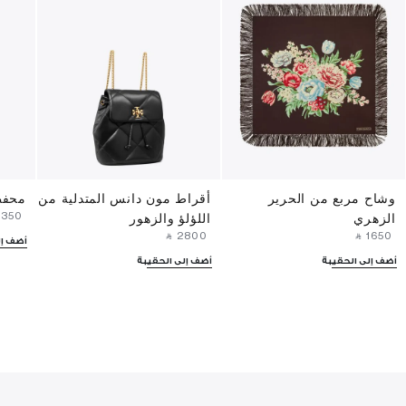
وشاح مربع من الحرير
أقراط مون دانس المتدلية من
محفظ
⁦1350⁩ ‎
الزهري
اللؤلؤ والزهور
‎ ⃁ ⁦2800⁩ ‎
‎ ⃁ ⁦1650⁩ ‎
أضف إل
أضف إلى الحقيبة
أضف إلى الحقيبة