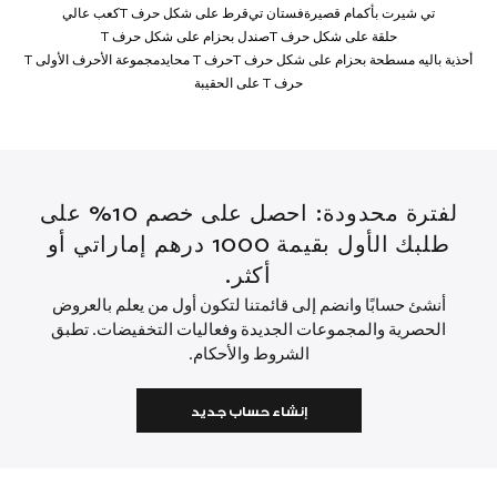
تي شيرت بأكمام قصيرة
فستان تي
قرط على شكل حرف T
كعب عالي
حلقة على شكل حرف T
صندل بحزام على شكل حرف T
أحذية باليه مسطحة بحزام على شكل حرف T
حرف T محايد
مجموعة الأحرف الأولى T
حرف T على الحقيبة
لفترة محدودة: احصل على خصم 10% على
طلبك الأول بقيمة 1000 درهم إماراتي أو
أكثر.
أنشئ حسابًا وانضم إلى قائمتنا لتكون أول من يعلم بالعروض
الحصرية والمجموعات الجديدة وفعاليات التخفيضات. تطبق
الشروط والأحكام.
إنشاء حساب جديد