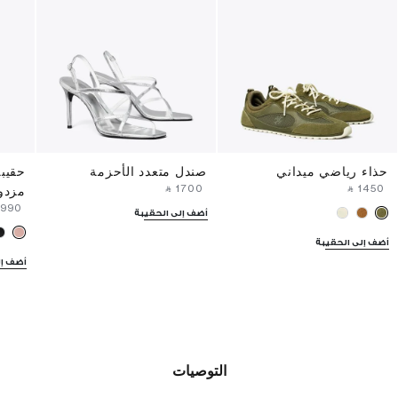
حذاء رياضي ميداني
صندل متعدد الأحزمة
حقيبة
‎ ⃁ ⁦1700⁩ ‎
‎ ⃁ ⁦1450⁩ ‎
مزدو
3990⁩ ‎
أضف إلى الحقيبة
أضف إلى الحقيبة
أضف إل
التوصيات