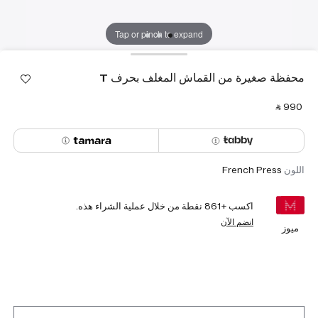
Tap or pinch to expand
محفظة صغيرة من القماش المغلف بحرف T
‎ ⃁ ⁦990⁩ ‎
اللون
French Press
اكسب +
861
نقطة من خلال عملية الشراء هذه.
انضم الآن
ميوز