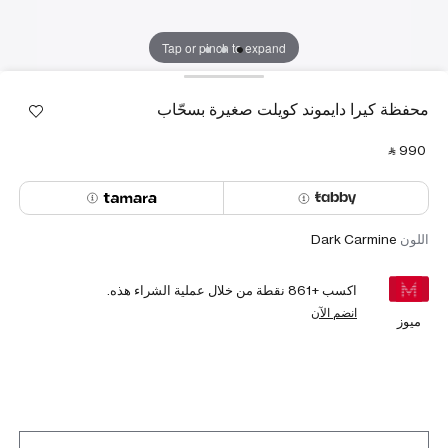
Tap or pinch to expand
محفظة كيرا دايموند كويلت صغيرة بسحّاب
‎ ⃁ ⁦990⁩ ‎
اللون
Dark Carmine
اكسب +
861
نقطة من خلال عملية الشراء هذه.
انضم الآن
ميوز