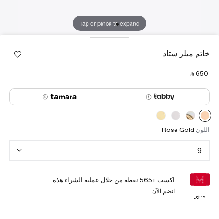
Tap or pinch to expand
خاتم ميلر ستاد
‎ ⃁ ⁦650⁩ ‎
اللون
Rose Gold
9
اكسب +
565
نقطة من خلال عملية الشراء هذه.
انضم الآن
ميوز