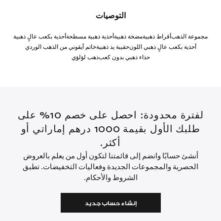
التوصيات
مجموعة الذهب
أقراط ذهبية
مضخة ذهبية
أحذية ذهبية مسطحة
أحذية بكعب عالٍ ذهبية
أحذية بكعب عالٍ ذهبي اللون
حقيبة يد ذهبية
خاتم أيقوني من الذهب الوردي
حذاء ذهبي بدون كعب
ذهب لؤلؤي
لفترة محدودة: احصل على خصم 10% على
طلبك الأول بقيمة 1000 درهم إماراتي أو
أكثر.
أنشئ حسابًا وانضم إلى قائمتنا لتكون أول من يعلم بالعروض
الحصرية والمجموعات الجديدة وفعاليات التخفيضات. تطبق
الشروط والأحكام.
إنشاء حساب جديد