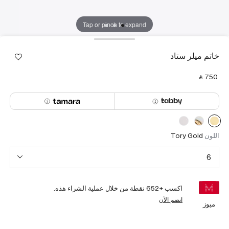
Tap or pinch to expand
خاتم ميلر ستاد
‎ ⃁ ⁦750⁩ ‎
اللون
Tory Gold
6
اكسب +
652
نقطة من خلال عملية الشراء هذه.
انضم الآن
ميوز