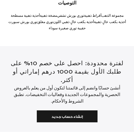
التوصيات
مجموعة الذهب
أقراط ذهبية
توري بورش تشفي
مضخة ذهبية
أحذية ذهبية مسطحة
أحذية بكعب عالٍ ذهبية
أحذية بكعب عالٍ ذهبي اللون
توري مغلق
توري بورش سبورت
حقيبة توري صغيرة سوداء
لفترة محدودة: احصل على خصم 10% على
طلبك الأول بقيمة 1000 درهم إماراتي أو
أكثر.
أنشئ حسابًا وانضم إلى قائمتنا لتكون أول من يعلم بالعروض
الحصرية والمجموعات الجديدة وفعاليات التخفيضات. تطبق
الشروط والأحكام.
إنشاء حساب جديد