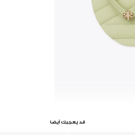
قد يعجبك أيضا