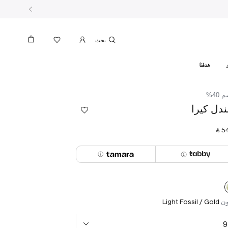
بحث
هدفنا
40%
دل كيرا
‎ ⃁ ⁦54
ون
Light Fossil / Gold
9