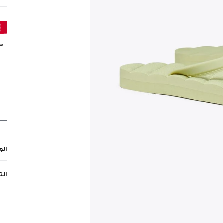
مي
ال
الت