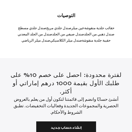
التوصيات
حقائب جلدية منقوشة
عين ميلر
صندل جلدي مريح
صندل جلدي مسطح
صندل ذهبي من الجلد
صندل صيفي من الجلد
صندل من الجلد المعدني
حقيبة جلدية منقوشة
صندل ميلر الكلاسيكي
صندل ميلر الرياضي
لفترة محدودة: احصل على خصم 10% على
طلبك الأول بقيمة 1000 درهم إماراتي أو
أكثر.
أنشئ حسابًا وانضم إلى قائمتنا لتكون أول من يعلم بالعروض
الحصرية والمجموعات الجديدة وفعاليات التخفيضات. تطبق
الشروط والأحكام.
إنشاء حساب جديد