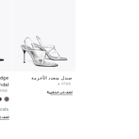
صندل متعدد الأحزمة
edge
‎ ⃁ ⁦1700⁩ ‎
ndal
⁦2150⁩ ‎
أضف إلى الحقيبة
vals
أضف إل