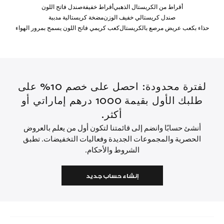
أقراط من الكريستال الذهبي
أقراط خفيفة
صندل فاتح اللون
صندل كريستالي خفيف الوزن
مضخة كريستالية مدببة
حذاء بكعب عريض مرصع بالكريستال
كعب كريمي فاتح اللون يسمح بمرور الهواء
لفترة محدودة: احصل على خصم 10% على
طلبك الأول بقيمة 1000 درهم إماراتي أو
أكثر.
أنشئ حسابًا وانضم إلى قائمتنا لتكون أول من يعلم بالعروض
الحصرية والمجموعات الجديدة وفعاليات التخفيضات. تطبق
الشروط والأحكام.
إنشاء حساب جديد