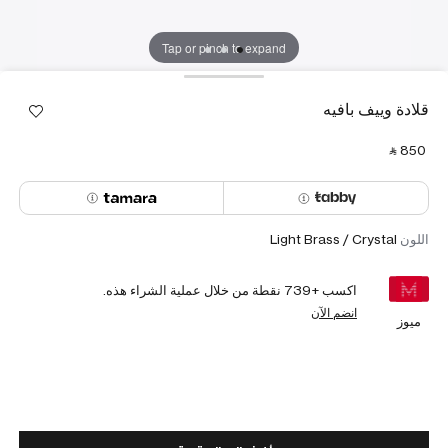
Tap or pinch to expand
قلادة وييف بافيه
‎ ⃁ ⁦850⁩ ‎
اللون
Light Brass / Crystal
اكسب +
739
نقطة من خلال عملية الشراء هذه.
انضم الآن
ميوز