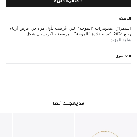
أضف الى الحقيبة
الوصف
استمرارًا لمجوهرات "الموجة" التي عُرضت لأول مرة في عرض أزياء
ربيع 2024، تُشبه قلادة "الموجة" المرصعة بالكريستال شكل ا...
شاهد المزيد
التفاصيل
قد يعجبك أيضا