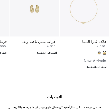
قلادة كيرا المينا
أقراط ميني بافيه ويف
قرط 
⁦1990⁩ ‎
‎ ⃁ ⁦850⁩ ‎
‎ ⃁ ⁦650⁩ ‎
أضف إلى الحقيبة
أضف إل
New Arrivals
أضف إلى الحقيبة
التوصيات
صنادل مرصعة بالكريستال
أحذية كريستال ماري جينز
أقراط مرصعة بالكريستال