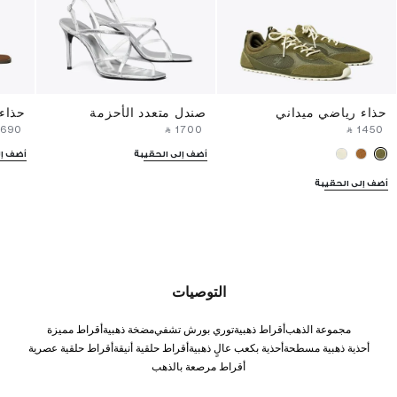
حذاء رياضي ميداني
صندل متعدد الأحزمة
حذاء
⁦1690⁩ ‎
‎ ⃁ ⁦1700⁩ ‎
‎ ⃁ ⁦1450⁩ ‎
أضف إلى الحقيبة
أضف إل
أضف إلى الحقيبة
التوصيات
مجموعة الذهب
أقراط ذهبية
توري بورش تشفي
مضخة ذهبية
أقراط مميزة
أحذية ذهبية مسطحة
أحذية بكعب عالٍ ذهبية
أقراط حلقية أنيقة
أقراط حلقية عصرية
أقراط مرصعة بالذهب