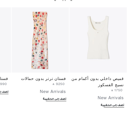
قميص داخلي بدون أكمام من
فستان ترتر بدون حمالات
فستا
3990⁩ ‎
‎ ⃁ ⁦9250⁩ ‎
نسيج الفسكوز
‎ ⃁ ⁦1750⁩ ‎
New Arrivals
أضف إل
New Arrivals
أضف إلى الحقيبة
أضف إلى الحقيبة