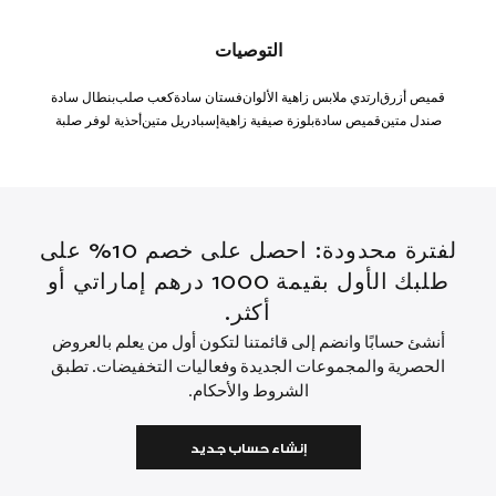
التوصيات
قميص أزرق
ارتدي ملابس زاهية الألوان
فستان سادة
كعب صلب
بنطال سادة
صندل متين
قميص سادة
بلوزة صيفية زاهية
إسبادريل متين
أحذية لوفر صلبة
لفترة محدودة: احصل على خصم 10% على
طلبك الأول بقيمة 1000 درهم إماراتي أو
أكثر.
أنشئ حسابًا وانضم إلى قائمتنا لتكون أول من يعلم بالعروض
الحصرية والمجموعات الجديدة وفعاليات التخفيضات. تطبق
الشروط والأحكام.
إنشاء حساب جديد