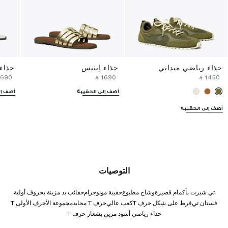
حذاء رياضي ميداني
حذاء إينيس
حذاء
⁦1690⁩ ‎
‎ ⃁ ⁦1690⁩ ‎
‎ ⃁ ⁦1450⁩ ‎
أضف إلى الحقيبة
أضف إل
أضف إلى الحقيبة
التوصيات
تي شيرت بأكمام قصيرة
وشاح مطبوع
حقيبة مونوجرام
حقائب يد مزينة بحروف أولية
فستان تي
قرط على شكل حرف T
كعب عالي
حرف T محايد
مجموعة الأحرف الأولى T
حذاء رياضي أسود مزين بشعار حرف T