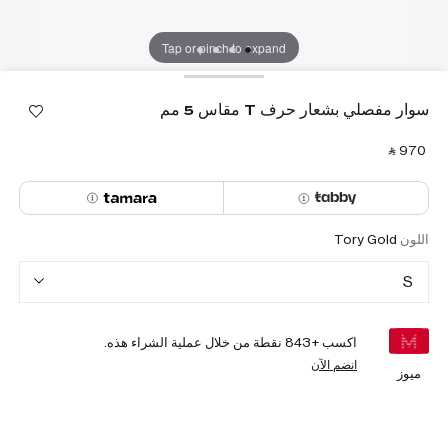
Tap or pinch to expand
سوار مفصلي بشعار حرف T مقاس 5 مم
‎ ⃁ ⁦970⁩ ‎
اللون
Tory Gold
S
اكسب +
843
نقطة من خلال عملية الشراء هذه.
انضم الآن
ميوز