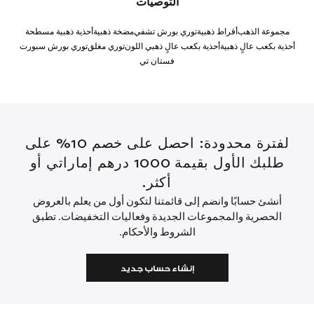
التوصيات
مجموعة الذهب
أقراط ذهبية
توري بورش تشفي
مضخة ذهبية
أحذية ذهبية مسطحة
أحذية بكعب عالٍ ذهبية
أحذية بكعب عالٍ ذهبي اللون
توري مغلق
توري بورش سبورت
فستان تي
لفترة محدودة: احصل على خصم 10% على
طلبك الأول بقيمة 1000 درهم إماراتي أو
أكثر.
أنشئ حسابًا وانضم إلى قائمتنا لتكون أول من يعلم بالعروض
الحصرية والمجموعات الجديدة وفعاليات التخفيضات. تطبق
الشروط والأحكام.
إنشاء حساب جديد