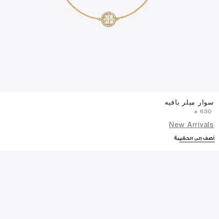
سوار ميلر بافيه
‎ ⃁ ⁦630⁩ ‎
New Arrivals
أضف إلى الحقيبة