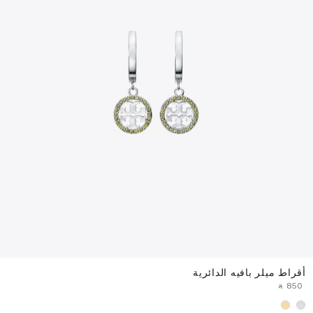
أقراط ميلر بافيه الدائرية
‎ ⃁ ⁦850⁩ ‎