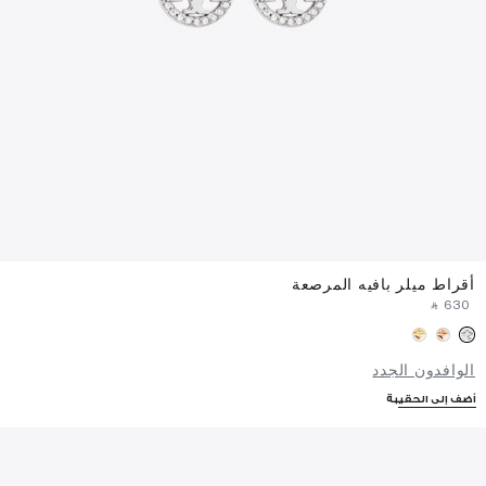
أقراط ميلر بافيه المرصعة
‎ ⃁ ⁦630⁩ ‎
الوافدون الجدد
أضف إلى الحقيبة