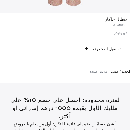
بنطال جاكار
‎ ⃁ ⁦3650⁩ ‎
غير متوفر
تفاصيل المجموعة
الجديد
جديدنا
ملابس جديدة
لفترة محدودة: احصل على خصم 10% على
طلبك الأول بقيمة 1000 درهم إماراتي أو
أكثر.
أنشئ حسابًا وانضم إلى قائمتنا لتكون أول من يعلم بالعروض