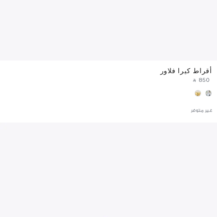
أقراط كيرا فلاور
‎ ⃁ ⁦850⁩ ‎
غير متوفر