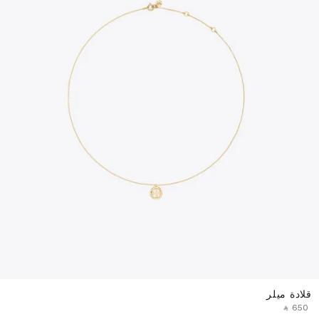
قلادة ميلر
‎ ⃁ ⁦650⁩ ‎