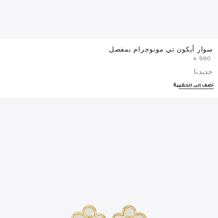
سوار أيكون تي مونوجرام بمفصل
‎ ⃁ ⁦990⁩ ‎
جديدنا
أضف إلى الحقيبة