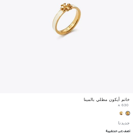
خاتم أيكون مطلي بالمينا
‎ ⃁ ⁦630⁩ ‎
جديدنا
أضف إلى الحقيبة